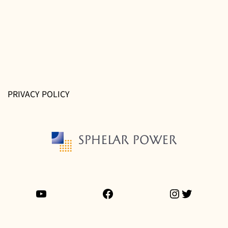
の
ペ
ー
ジ
送
り
PRIVACY POLICY
YouTube
Facebook
Instagram
Twitter