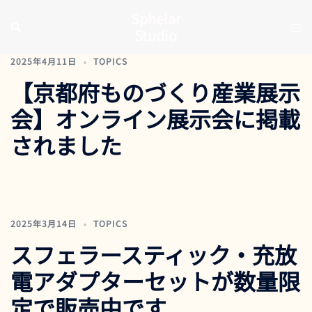
コ
Sphelar
ン
ト
検
Studio
索
テ
グ
ン
ル
2025年4月11日
TOPICS
ツ
メ
【京都府ものづくり産業展示
へ
ニ
会】オンライン展示会に掲載
ス
ュ
キ
ー
されました
ッ
プ
2025年3月14日
TOPICS
スフェラースティック・充放
電アダプターセットが数量限
定で販売中です